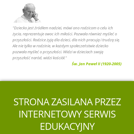
"Dziecko jest źródłem nadziei, mówi ono rodzicom o celu ich
życia, reprezentuje owoc ich miłości. Pozwala również myśleć o
przyszłości. Rodzice żyją dla dzieci, dla nich pracują i trudzą się.
Ale nie tylko w rodzinie, w każdym społeczeństwie dziecko
pozwala myśleć o przyszłości. Widzi w dzieciach swoją
przyszłość naród, widzi kościół."
Św. Jan Paweł II (1920-2005)
STRONA ZASILANA PRZEZ
INTERNETOWY SERWIS
EDUKACYJNY