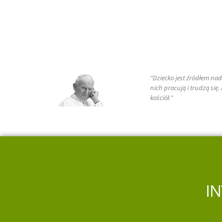
"Dziecko jest źródłem nadz
nich pracują i trudzą się
kościół."
I