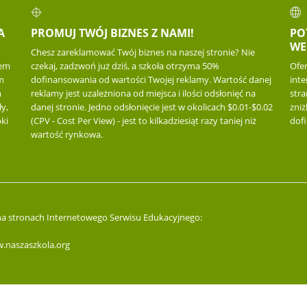
A
PROMUJ TWÓJ BIZNES Z NAMI!
PO
WE
Chesz zareklamować Twój biznes na naszej stronie? Nie
iem
czekaj, zadzwoń już dziś, a szkoła otrzyma 50%
Ofe
m
dofinansowania od wartości Twojej reklamy. Wartość danej
inte
m
reklamy jest uzależniona od miejsca i ilości odsłonięć na
str
y,
danej stronie. Jedno odsłonięcie jest w okolicach $0.01-$0.02
zniż
ki
(CPV - Cost Per View) - jest to kilkadziesiąt razy taniej niż
dof
wartość rynkowa.
 na stronach Internetowego Serwisu Edukacyjnego:
.naszaszkola.org