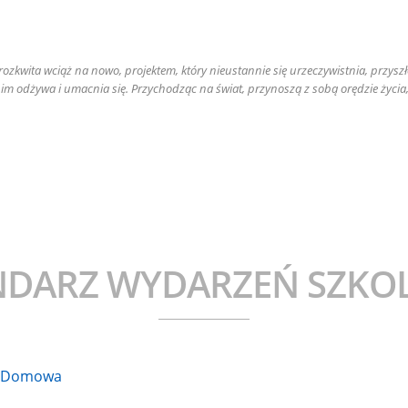
Be
a rozkwita wciąż na nowo, projektem, który nieustannie się urzeczywistnia, przys
 nim odżywa i umacnia się. Przychodząc na świat, przynoszą z sobą orędzie życia
NDARZ WYDARZEŃ SZKO
a Domowa