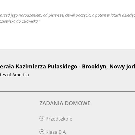
e przed jego narodzeniem, od pierwszej chwili poczęcia, a potem w latach dziec
złowieka do człowieka."
nerała Kazimierza Pułaskiego - Brooklyn, Nowy Jor
ates of America
ZADANIA DOMOWE
Przedszkole
Klasa 0 A