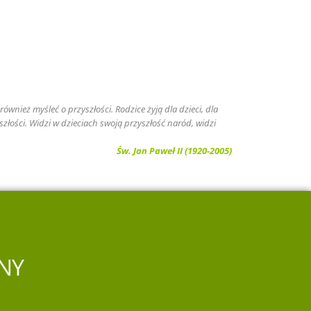
ównież myśleć o przyszłości. Rodzice żyją dla dzieci, dla
szłości. Widzi w dzieciach swoją przyszłość naród, widzi
Św. Jan Paweł II (1920-2005)
NY