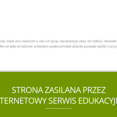
iei, mówi ono rodzicom o celu ich życia, reprezentuje owoc ich miłości. Pozwala r
. Ale nie tylko w rodzinie, w każdym społeczeństwie dziecko pozwala myśleć o przy
STRONA ZASILANA PRZEZ
NTERNETOWY SERWIS EDUKACYJ