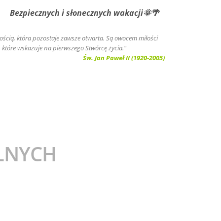
zpiecznych i słonecznych wakacji🌞🌴
złością, która pozostaje zawsze otwarta. Są owocem miłości
, które wskazuje na pierwszego Stwórcę życia."
Św. Jan Paweł II (1920-2005)
LNYCH