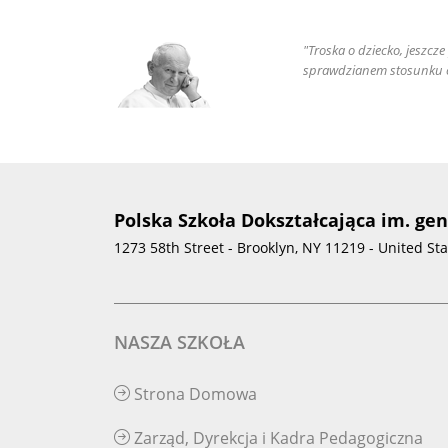
"Troska o dziecko, jeszcz
sprawdzianem stosunku c
Polska Szkoła Dokształcająca im. ge
1273 58th Street - Brooklyn, NY 11219 - United St
NASZA SZKOŁA
Strona Domowa
Zarząd, Dyrekcja i Kadra Pedagogiczna