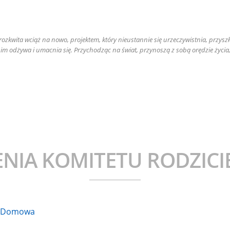
Be
a rozkwita wciąż na nowo, projektem, który nieustannie się urzeczywistnia, przys
 nim odżywa i umacnia się. Przychodząc na świat, przynoszą z sobą orędzie życia
NIA KOMITETU RODZICI
a Domowa