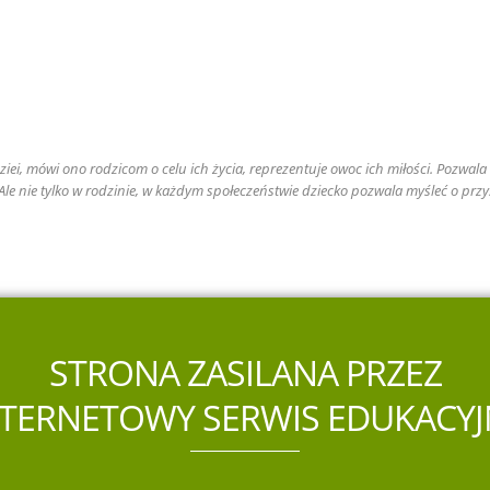
iei, mówi ono rodzicom o celu ich życia, reprezentuje owoc ich miłości. Pozwala r
. Ale nie tylko w rodzinie, w każdym społeczeństwie dziecko pozwala myśleć o przy
STRONA ZASILANA PRZEZ
NTERNETOWY SERWIS EDUKACYJ