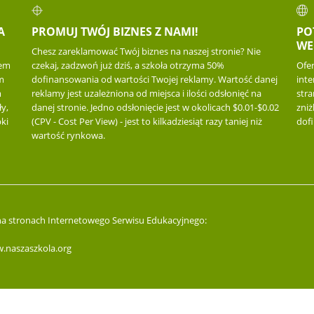
A
PROMUJ TWÓJ BIZNES Z NAMI!
PO
WE
Chesz zareklamować Twój biznes na naszej stronie? Nie
iem
czekaj, zadzwoń już dziś, a szkoła otrzyma 50%
Ofe
m
dofinansowania od wartości Twojej reklamy. Wartość danej
inte
m
reklamy jest uzależniona od miejsca i ilości odsłonięć na
str
y,
danej stronie. Jedno odsłonięcie jest w okolicach $0.01-$0.02
zniż
ki
(CPV - Cost Per View) - jest to kilkadziesiąt razy taniej niż
dof
wartość rynkowa.
 na stronach Internetowego Serwisu Edukacyjnego:
.naszaszkola.org