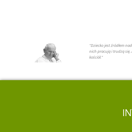
"Dziecko jest źródłem nadz
nich pracują i trudzą się
kościół."
I