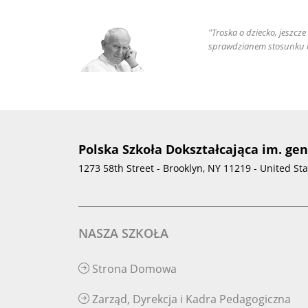
"Troska o dziecko, jeszcz
sprawdzianem stosunku c
Polska Szkoła Dokształcająca im. ge
1273 58th Street - Brooklyn, NY 11219 - United St
NASZA SZKOŁA
Strona Domowa
Zarząd, Dyrekcja i Kadra Pedagogiczna