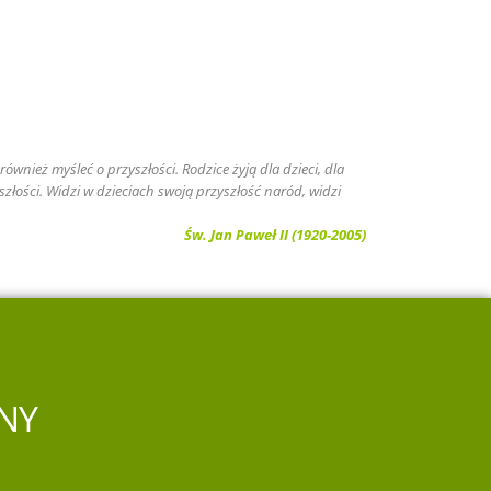
ównież myśleć o przyszłości. Rodzice żyją dla dzieci, dla
szłości. Widzi w dzieciach swoją przyszłość naród, widzi
Św. Jan Paweł II (1920-2005)
NY