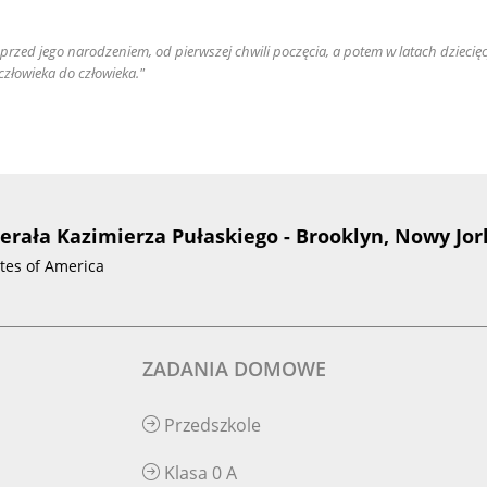
e przed jego narodzeniem, od pierwszej chwili poczęcia, a potem w latach dziec
złowieka do człowieka."
nerała Kazimierza Pułaskiego - Brooklyn, Nowy Jor
ates of America
ZADANIA DOMOWE
Przedszkole
Klasa 0 A