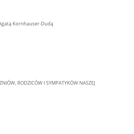
j Agatą Kornhauser-Dudą
UCZNIÓW, RODZICÓW I SYMPATYKÓW NASZEJ