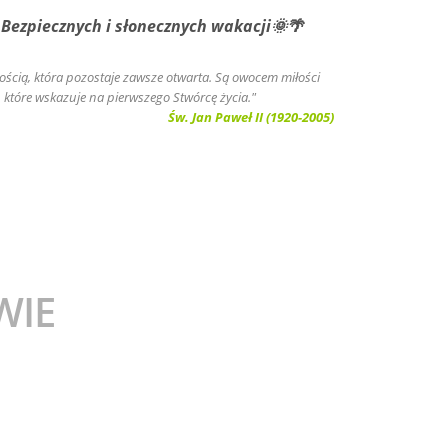
znych i słonecznych wakacji🌞🌴
złością, która pozostaje zawsze otwarta. Są owocem miłości
, które wskazuje na pierwszego Stwórcę życia."
Św. Jan Paweł II (1920-2005)
WIE