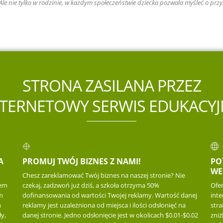
. Ale nie tylko w rodzinie, w każdym społeczeństwie dziecko pozwala myśleć o przy
STRONA ZASILANA PRZEZ
NTERNETOWY SERWIS EDUKACYJ
A
PROMUJ TWÓJ BIZNES Z NAMI!
PO
WE
Chesz zareklamować Twój biznes na naszej stronie? Nie
iem
czekaj, zadzwoń już dziś, a szkoła otrzyma 50%
Ofe
m
dofinansowania od wartości Twojej reklamy. Wartość danej
inte
m
reklamy jest uzależniona od miejsca i ilości odsłonięć na
str
y,
danej stronie. Jedno odsłonięcie jest w okolicach $0.01-$0.02
zniż