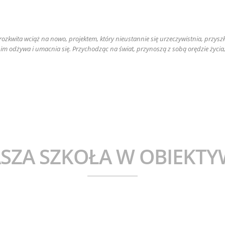
Bezpiec
a rozkwita wciąż na nowo, projektem, który nieustannie się urzeczywistnia, przys
 nim odżywa i umacnia się. Przychodząc na świat, przynoszą z sobą orędzie życia
SZA SZKOŁA W OBIEKTY