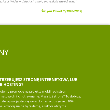
szłości. Widzi w dzieciach swoją przyszłość naród, widzi
Św. Jan Paweł II (1920-2005)
NY
TRZEBUJESZ STRONĘ INTERNETOWĄ LUB
B HOSTING?
rujemy promocje na projekty mobilnych stron
rnetowych i ich utrzymanie. Masz już stronę? To dobrze,
ansferuj swoją stronę www do nas, a otrzymasz 10%
ki. Powołaj się na tą reklamę, a szkoła otrzyma