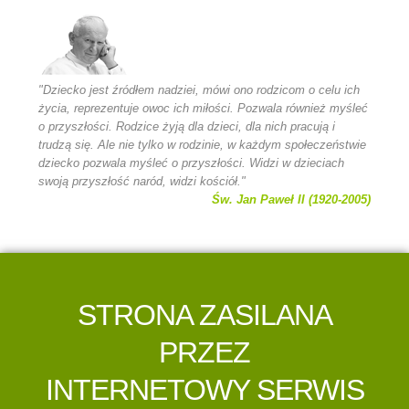
"Dziecko jest źródłem nadziei, mówi ono rodzicom o celu ich
życia, reprezentuje owoc ich miłości. Pozwala również myśleć
o przyszłości. Rodzice żyją dla dzieci, dla nich pracują i
trudzą się. Ale nie tylko w rodzinie, w każdym społeczeństwie
dziecko pozwala myśleć o przyszłości. Widzi w dzieciach
swoją przyszłość naród, widzi kościół."
Św. Jan Paweł II (1920-2005)
STRONA ZASILANA
PRZEZ
INTERNETOWY SERWIS