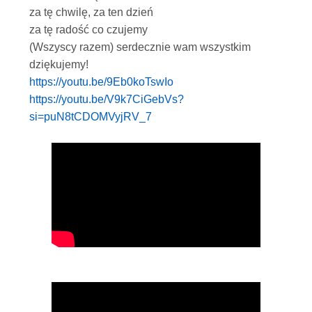
za tę chwilę, za ten dzień
za tę radość co czujemy
(Wszyscy razem) serdecznie wam wszystkim
dziękujemy!
https://youtu.be/9Eb0koTswIo
https://youtu.be/V9k7CiGebVs?
si=puN8tCDOMVyjRV_7