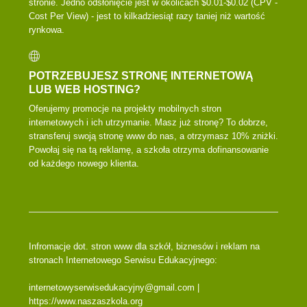
stronie. Jedno odsłonięcie jest w okolicach $0.01-$0.02 (CPV -
Cost Per View) - jest to kilkadziesiąt razy taniej niż wartość
rynkowa.
POTRZEBUJESZ STRONĘ INTERNETOWĄ
LUB WEB HOSTING?
Oferujemy promocje na projekty mobilnych stron
internetowych i ich utrzymanie. Masz już stronę? To dobrze,
stransferuj swoją stronę www do nas, a otrzymasz 10% zniżki.
Powołaj się na tą reklamę, a szkoła otrzyma dofinansowanie
od każdego nowego klienta.
Infromacje dot. stron www dla szkół, biznesów i reklam na
stronach Internetowego Serwisu Edukacyjnego:
internetowyserwisedukacyjny@gmail.com |
https://www.naszaszkola.org