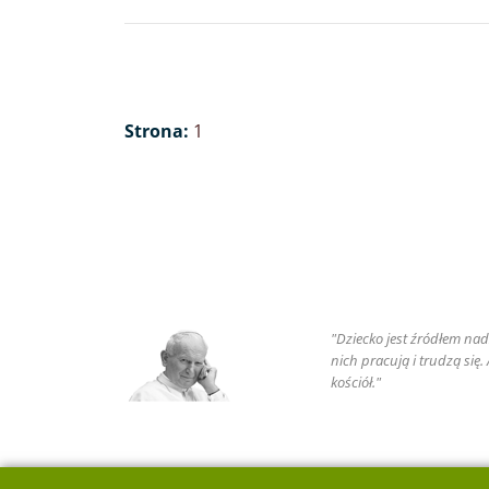
Strona:
1
"Dziecko jest źródłem nadz
nich pracują i trudzą się
kościół."