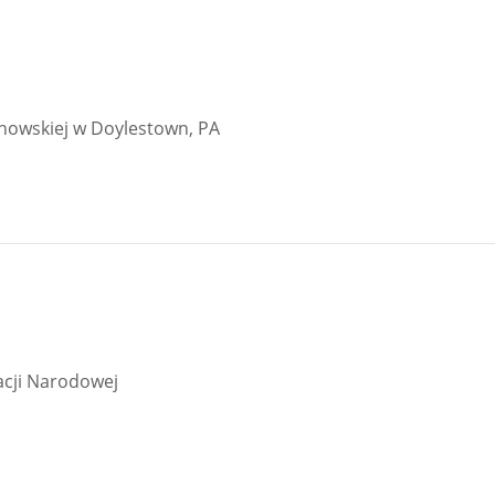
howskiej w Doylestown, PA
acji Narodowej