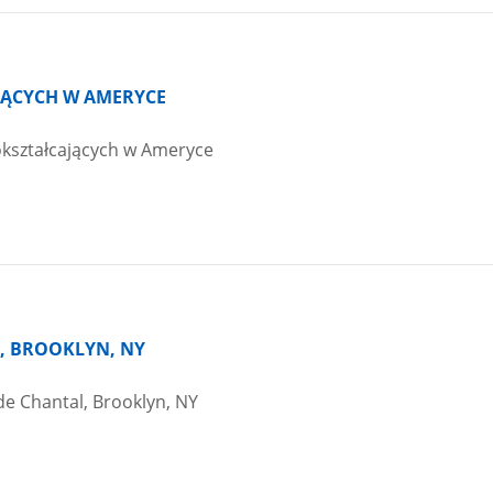
JĄCYCH W AMERYCE
Dokształcających w Ameryce
L, BROOKLYN, NY
 de Chantal, Brooklyn, NY