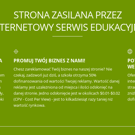
STRONA ZASILANA PRZEZ
NTERNETOWY SERWIS EDUKACYJ
A
PROMUJ TWÓJ BIZNES Z NAMI!
PO
WE
Chesz zareklamować Twój biznes na naszej stronie? Nie
iem
czekaj, zadzwoń już dziś, a szkoła otrzyma 50%
Ofe
m
dofinansowania od wartości Twojej reklamy. Wartość danej
inte
m
reklamy jest uzależniona od miejsca i ilości odsłonięć na
str
y,
danej stronie. Jedno odsłonięcie jest w okolicach $0.01-$0.02
zniż
ki
(CPV - Cost Per View) - jest to kilkadziesiąt razy taniej niż
dof
wartość rynkowa.