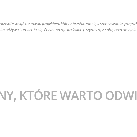
Bezpiec
a rozkwita wciąż na nowo, projektem, który nieustannie się urzeczywistnia, przys
 nim odżywa i umacnia się. Przychodząc na świat, przynoszą z sobą orędzie życia
NY, KTÓRE WARTO ODWI