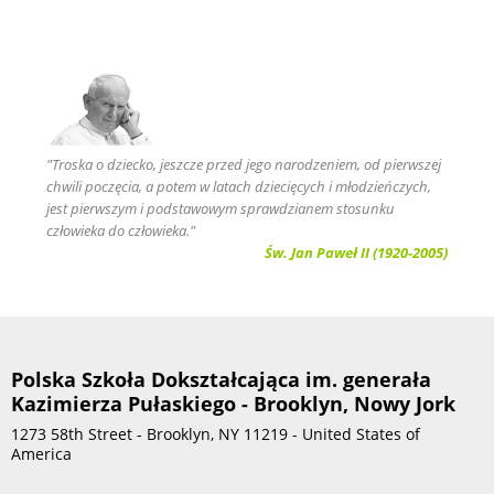
"Troska o dziecko, jeszcze przed jego narodzeniem, od pierwszej
chwili poczęcia, a potem w latach dziecięcych i młodzieńczych,
jest pierwszym i podstawowym sprawdzianem stosunku
człowieka do człowieka."
Św. Jan Paweł II (1920-2005)
Polska Szkoła Dokształcająca im. generała
Kazimierza Pułaskiego - Brooklyn, Nowy Jork
1273 58th Street - Brooklyn, NY 11219 - United States of
America