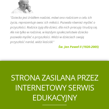
"Dziecko jest źródłem nadziei, mówi ono rodzicom o celu ich
życia, reprezentuje owoc ich miłości. Pozwala również myśleć o
przyszłości. Rodzice żyją dla dzieci, dla nich pracują i trudzą się.
Ale nie tylko w rodzinie, w każdym społeczeństwie dziecko
pozwala myśleć o przyszłości. Widzi w dzieciach swoją
przyszłość naród, widzi kościół."
Św. Jan Paweł II (1920-2005)
STRONA ZASILANA PRZEZ
INTERNETOWY SERWIS
EDUKACYJNY