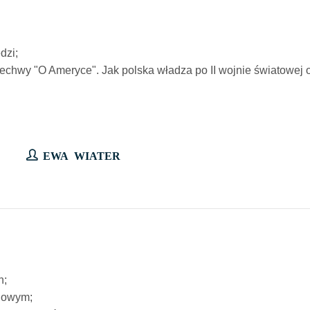
dzi;
 Brzechwy "O Ameryce". Jak polska władza po II wojnie światowe
EWA WIATER
h;
odowym;