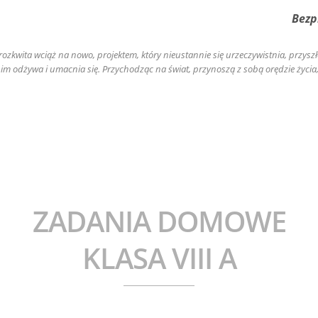
Bezpiecznych
a rozkwita wciąż na nowo, projektem, który nieustannie się urzeczywistnia, przys
 nim odżywa i umacnia się. Przychodząc na świat, przynoszą z sobą orędzie życia
ZADANIA DOMOWE
KLASA VIII A