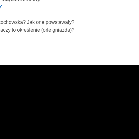
iY
ęstochowska? Jak one powstawały?
aczy to określenie (orle gniazda)?