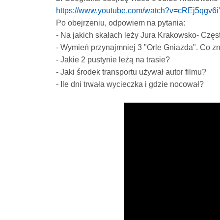
https://www.youtube.com/watch?v=cREj5qgv6
Po obejrzeniu, odpowiem na pytania:
- Na jakich skałach leży Jura Krakowsko- Cz
- Wymień przynajmniej 3 "Orle Gniazda". Co zn
- Jakie 2 pustynie leżą na trasie?
- Jaki środek transportu używał autor filmu?
- Ile dni trwała wycieczka i gdzie nocował?